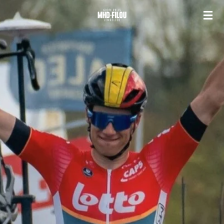
Ga
direct
naar
de
hoofdinhoud